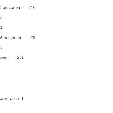
6 personen --- 21€
1€
8€
T
6 personen --- 20€
0€
onen --- 28€
soort dessert
n