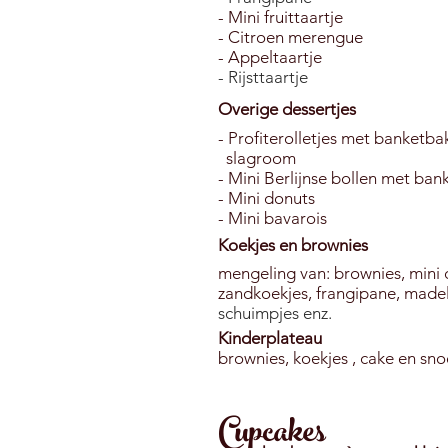
- Mini fruittaartje
- Citroen merengue
- Appeltaartje
- Rijsttaartje
Overige dessertjes
- Profiterolletjes met banket
slagroom
- Mini Berlijnse bollen met ba
- Mini donuts
- Mini bavarois
Koekjes en brownies
mengeling van: brownies, mini 
z
andkoekjes,
frangipane, m
ade
schuimpjes enz.
Kinderplateau
brownies, koekjes , cake en sno
Cupcakes