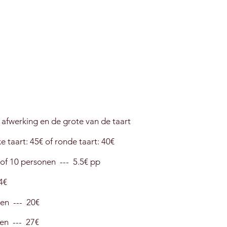
 afwerking en de grote van de taart
 taart: 45€ of ronde taart: 40€
 of 10 personen --- 5.5€ pp
4€
en --- 20€
en --- 27€