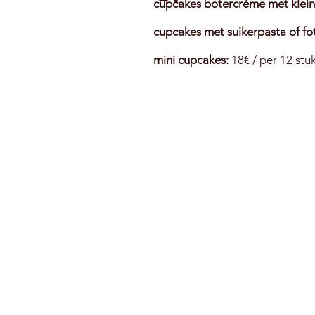
cupcakes botercrème met klein
cupcakes met suikerpasta of fo
mini cupcakes:
18€ / per 12 stu