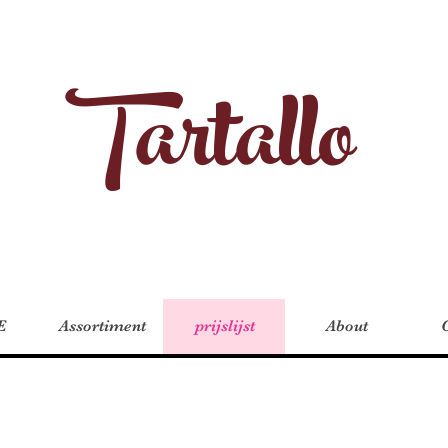
Tartallo
E
Assortiment
prijslijst
About