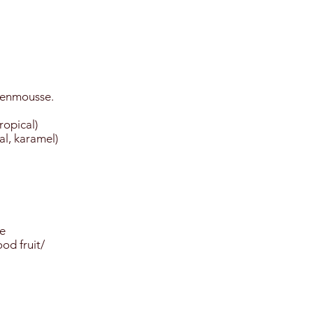
ienmousse.
tropical)
al, karamel)
me
ood fruit/