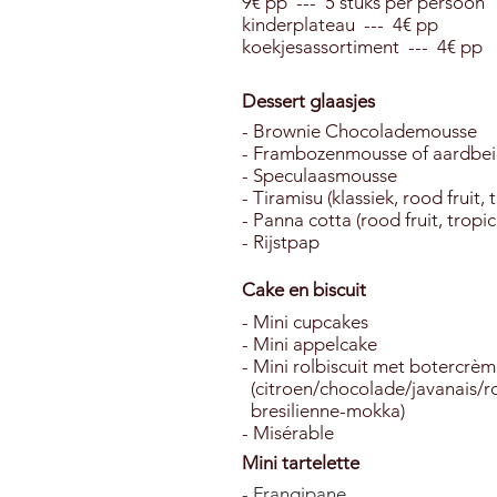
9€ pp --- 5 stuks per persoon
kinderplateau --- 4€ pp
koekjesassortiment --- 4€ pp
Dessert glaasjes
- Brownie Chocolademousse
- Frambozenmousse of aardbe
- Speculaasmousse
- Tiramisu (klassiek, rood fruit, 
- Panna cotta (rood fruit, tropic
- Rijstpap
Cake en biscuit
- Mini cupcakes
- Mini appelcake
- Mini rolbiscuit met botercrè
(citroen/chocolade/javanais/r
bresilienne-mokka)
- Misérable
Mini tartelette
- Frangipane