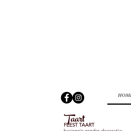
HOM
Taart
FEEST TAART
basisprijs zonder decoratie: