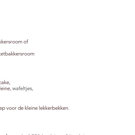
bakkersroom of
nketbakkersroom
cake,
leine,
wafeltjes,
ep voor de kleine lekkerbekken.