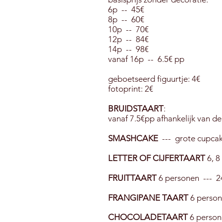
6p -- 45€
8p -- 60€
10p -- 70€
12p -- 84€
14p -- 98€
vanaf 16p -- 6.5€ pp
geboetseerd figuurtje: 4€
fotoprint: 2€
BRUIDSTAART
:
vanaf 7.5€pp afhankelijk van de
SMASHCAKE
---
grote cupcake
LETTER OF CIJFERTAART
6, 8
FRUITTAART
6 personen --- 2
FRANGIPANE TAART
6 person
CHOCOLADETAART
6 person